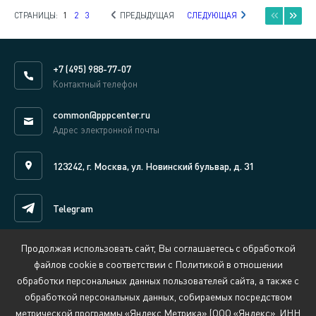
СТРАНИЦЫ:
1
2
3
ПРЕДЫДУЩАЯ
СЛЕДУЮЩАЯ
+7 (495) 988-77-07
Контактный телефон
common@pppcenter.ru
Адрес электронной почты
123242, г. Москва, ул. Новинский бульвар, д. 31
Telegram
Продолжая использовать сайт, Вы соглашаетесь с обработкой
Написать нам онлайн
файлов cookie в соответствии с Политикой в отношении
обработки персональных данных пользователей сайта, а также с
обработкой персональных данных, собираемых посредством
Сведения об организации, осуществляющей обучение
метрической программы «Яндекс Метрика» (ООО «Яндекс», ИНН