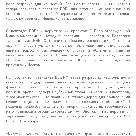
перенастройка для концессий. Все новые проекты и инициативы
теперь проходят экспертизу ВЭБ, для дотационных регионов она
становится обязательной. Утверждена и новая методика оценки,
частью которой стал Индекс качества жизни.
О подходах ВЭБа к верификации проектов ГЧП по утвержденной
Минэкономразвития методике говорили 11 декабря в Городских
лабораториях ВЭБ.РФ в рамках образовательного дня. Механизм
оценки призван улучшить качество подготовки инициатив, задать
единый подход к распределению рисков и облегчить принятие
инвестиционных решений. Вторая часть дня включила экскурсию на
объекты, созданные по механизмам ГЧП, и знакомство с лучшими
практиками Москвы.
По поручению президента ВЭБ.РФ ведет разработку национального
стандарта государственно-частного взаимодействия и модели
финансирования соответствующих проектов. Стандарт должен
повысить уровень доверия публичной стороны и частных инвесторов,
тиражировать успешные практики и открыть дорогу для привлечения
публичного долга через размещение концессионных облигаций. О
подходах к разработке документа говорили с экспертным сообществом
на открывающей сессии делового дня — «Эволюция партнерства: от
зарождения ГЧП до национального стандарта», которая прошла в ВЭБ
Центре 12 декабря.
«Документ должен стать полноценным практическим развитием