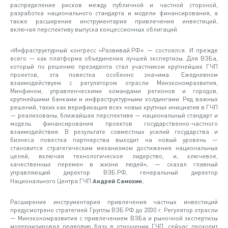
распределение рисков между публичной и частной стороной,
разработка национального стандарта и модели финансирования, а
также расширение инструментария привлечения инвестиций,
включая перспективу выпуска концессионных облигаций.
«Инфраструктурный конгресс «Развивай.РФ» — состоялся. И прежде
всего — как платформа объединения лучшей экспертизы. Для ВЭБа,
который по решению президента стал участником крупнейших ГЧП
проектов, эта повестка особенно значима. Ежедневном
взаимодействуем с регулятором отрасли Минэкономразвития,
Минфином, управленческими командами регионов и городов,
крупнейшими банками и инфраструктурными холдингами. Ряд важных
решений, таких как верификация всех новых крупных инициатив в ГЧП
— реализованы, ближайшая перспективе — национальный стандарт и
модель финансирования проектов государственно-частного
взаимодействия. В результате совместных усилий государства и
бизнеса повестка партнерства выходит на новый уровень —
становится стратегическим механизмом достижения национальных
целей, включая технологическое лидерство, и, ключевое,
качественных перемен в жизни людей», — сказал главный
управляющий директор ВЭБ.РФ, генеральный директор
Национального Центра ГЧП
Андрей Самохин.
Расширение инструментария привлечения частных инвестиций
предусмотрено стратегией Группы ВЭБ.РФ до 2030 г. Регулятор отрасли
— Минэкономразвития с привлечением ВЭБа и рыночной экспертизы
модернизировал правовую базу в отношении ГЧП, сейчас проходит