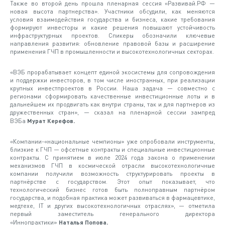
Также во второй день прошла пленарная сессия «Развивай.РФ —
новая высота партнерства». Участники обсудили, как меняются
условия взаимодействия государства и бизнеса, какие требования
формируют инвесторы и какие решения повышают устойчивость
инфраструктурных проектов. Спикеры обозначили ключевые
направления развития: обновление правовой базы и расширение
применения ГЧП в промышленности и высокотехнологичных секторах.
«ВЭБ прорабатывает концепт единой экосистемы для сопровождения
и поддержки инвесторов, в том числе иностранных, при реализации
крупных инвестпроектов в России. Наша задача — совместно с
регионами сформировать качественные инвестиционные лоты и в
дальнейшем их продвигать как внутри страны, так и для партнеров из
дружественных стран», — сказал на пленарной сессии зампред
ВЭБа
Мурат Керефов.
«Компании-«национальные чемпионы» уже опробовали инструменты,
близкие к ГЧП — офсетные контракты и специальные инвестиционные
контракты. С принятием в июле 2024 года закона о применении
механизмов ГЧП в космической отрасли высокотехнологичные
компании получили возможность структурировать проекты в
партнёрстве с государством. Этот опыт показывает, что
технологический бизнес готов быть полноправным партнёром
государства, и подобная практика может развиваться в фармацевтике,
медтехе, IT и других высокотехнологичных отраслях», — отметила
первый заместитель генерального директора
«Иннопрактики»
Наталья Попова.