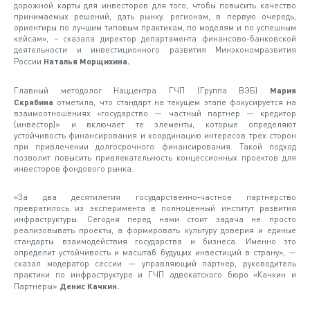
дорожной карты для инвесторов для того, чтобы повысить качество
принимаемых решений, дать рынку, регионам, в первую очередь,
ориентиры по лучшим типовым практикам, по моделям и по успешным
кейсам», – сказала директор департамента финансово-банковской
деятельности и инвестиционного развития Минэкономразвития
России
Наталья Морщихина.
Главный методолог Наццентра ГЧП (Группа ВЭБ)
Мария
Скрябина
отметила, что стандарт на текущем этапе фокусируется на
взаимоотношениях «государство — частный партнер — кредитор
(инвестор)» и включает те элементы, которые определяют
устойчивость финансирования и координацию интересов трех сторон
при привлечении долгосрочного финансирования. Такой подход
позволит повысить привлекательность концессионных проектов для
инвесторов фондового рынка.
«За два десятилетия государственно‑частное партнерство
превратилось из эксперимента в полноценный институт развития
инфраструктуры. Сегодня перед нами стоит задача не просто
реализовывать проекты, а формировать культуру доверия и единые
стандарты взаимодействия государства и бизнеса. Именно это
определит устойчивость и масштаб будущих инвестиций в страну», —
сказал модератор сессии — управляющий партнер, руководитель
практики по инфраструктуре и ГЧП адвокатского бюро «Качкин и
Партнеры»
Денис Качкин.