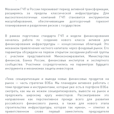
Механизм ГЧП в России переживает период активной трансформации,
расширяясь за пределы классической инфраструктуры. Для
высокотехнологичных компаний ГЧП становится инструментом
масштабирования, обеспечивающим долгосрочный горизонт
планирования и разделение рисков с государством.
В рамках подготовки стандарта ГЧП и модели финансирования
началась работа по созданию нового класса активов для
финансирования инфраструктуры — концессионных облигаций. Это
механизм привлечения частного капитала через фондовый рынок. Его
параметры обсуждали на первом открытом заседании рабочей группы
с участием представителей Минэкономразвития, Министерства
финансов, Банка России, финансовых институтов и экспертного
сообщества. Участники сосредоточились на параметрах будущего
инструмента и механизмах защиты инвесторов.
«Тема секьюритизации и вывода новых финансовых продуктов на
рынок — часть стратегии ВЭБа. Мы планируем активнее работать с
теми продуктами и инструментами, которые уже есть в портфеле ВЭБа:
смотреть, как мы их можем секьюритизировать, вывести на рынок и
предложить широкому кругу инвесторов. Рассматриваем это
направление как перспективное прежде всего для развития
российского финансового рынка, а также для нового этапа
строительства инфраструктуры, которая так нужна», — отметил в
приветственном слове первый заместитель председателя