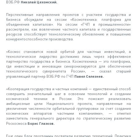
ВЭБ.РФ
Николай Цехомский.
Перспективные направления проектов с участием государства и
бизнеса обсуждали на сессии «Космотехника: платформа для
объединения капиталов». На сессии «ГЧП в промышленности»
рассмотрели, как вовлечение частного капитала и государственных
ресурсов способствует технологическому обновлению и повышению
конкурентоспособности производства.
«Космос становится новой орбитой для частных инвестиций, а
технологическое лидерство достижимо лишь через эффективное
партнерство государства и бизнеса. Космотехника — это платформа,
где инвестиции и инновации синхронизируются для обеспечения
технологического суверенитета России», — сказал старший
управляющий партнер ВЭБ.РФ по ГЧП
Павел Селезнев.
«Кооперация государства и частных компаний — единственный способ
совершить значительный шаг в освоении технологий и создании
космической техники в России. Это поможет реализовать
амбициозные цели Национального проекта, направленные на
увеличение численности орбитальной группировки за счет создания
космических аппаратов частными компаниями», — отметил
заместитель генерального директора по стратегическому развитию
Роскосмоса
Борис Глазков.
Еще один блок программы посвятили развитию территорий. Практика