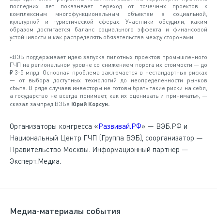
последних лет показывает переход от точечных проектов к
комплексным многофункциональным объектам в социальной,
культурной и туристической сферах. Участники обсудили, каким
образом достигается баланс социального эффекта и финансовой
устойчивости и как распределять обязательства между сторонами.
«ВЭБ поддерживает идею запуска пилотных проектов промышленного
ГЧП на региональном уровне со снижением порога их стоимости — до
₽ 3-5 млрд. Основная проблема заключается в нестандартных рисках
— от выбора доступных технологий до неопределенности рынков
сбыта. В ряде случаев инвесторы не готовы брать такие риски на себя,
а государство не всегда понимает, как их оценивать и принимать», —
сказал зампред ВЭБа
Юрий Корсун.
Организаторы конгресса «
Развивай.РФ
» — ВЭБ.РФ и
Национальный Центр ГЧП (Группа ВЭБ), соорганизатор —
Правительство Москвы. Информационный партнер —
Эксперт.Медиа.
Медиа-материалы события