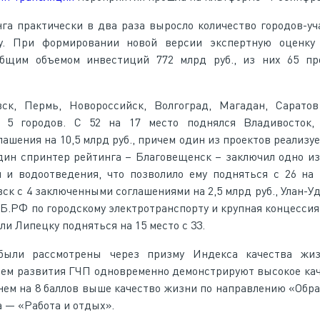
нга практически в два раза выросло количество городов-уч
ку. При формировании новой версии экспертную оценку
бщим объемом инвестиций 772 млрд руб., из них 65 пр
к, Пермь, Новороссийск, Волгоград, Магадан, Саратов
 5 городов. С 52 на 17 место поднялся Владивосток,
ашения на 10,5 млрд руб., причем один из проектов реализуе
дин спринтер рейтинга – Благовещенск – заключил одно и
 и водоотведения, что позволило ему подняться с 26 на 
вск с 4 заключенными соглашениями на 2,5 млрд руб., Улан-У
ВЭБ.РФ по городскому электротранспорту и крупная концессия
и Липецку подняться на 15 место с 33.
 были рассмотрены через призму Индекса качества жи
нем развития ГЧП одновременно демонстрируют высокое ка
нем на 8 баллов выше качество жизни по направлению «Обра
а — «Работа и отдых».