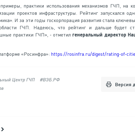
примеры, практики использования механизмов ГЧП, на ко
зации проектов инфраструктуры. Рейтинг запускался одн
ика». И за эти годы госкорпорация развития стала ключев
области ГЧП. Надеюсь, что рейтинг и дальше будет ст
шные практики ГЧП», - отметил
генеральный директор На
платформе «Росинфра»:
https://rosinfra.ru/digest/rating-of-cit
ьный Центр ГЧП
#ВЭБ.РФ
Версия 
ра