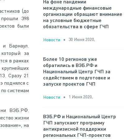
На фоне пандемии
международные финансовые
астников (до
организации обращают внимание
 прошли 398
на условные бюджетные
оектов были
обязательства в сфере ГЧП
30 Июня 2020,
Новости
 и Барнаул.
 который за
Более 10 регионов уже
тся в рамках
обратились в ВЭБ.РФ и
з крупнейших
Национальный Центр ГЧП за
13. Сразу 21
содействием в подготовке и
дэ поднялся с
запуске проектов ГЧП
 по системам
1 Июня 2020,
Новости
зни ВЭБ.РФ.
ВЭБ.РФ и Национальный Центр
чество жизни
ГЧП запускают программу
зование», на
антикризисной поддержки
региональных ГЧП-проектов