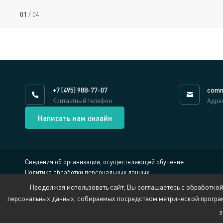
01
/
04
+7 (495) 988-77-07
comm
Контактный телефон
Адре
Написать нам онлайн
Сведения об организации, осуществляющей обучение
Политика обработки персональных данных
Противодействие коррупции
Продолжая использовать сайт, Вы соглашаетесь с обработкой
Обратная связь:
security@pppcenter.ru
персональных данных, собираемых посредством метрической програ
з
© 2009 - 2026 Национальный центр РАЗВИВАЙ.РФ