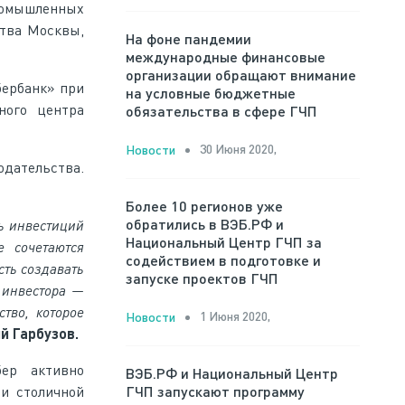
ромышленных
ства Москвы,
На фоне пандемии
международные финансовые
организации обращают внимание
бербанк» при
на условные бюджетные
ного центра
обязательства в сфере ГЧП
30 Июня 2020,
Новости
одательства.
Более 10 регионов уже
обратились в ВЭБ.РФ и
ь инвестиций
Национальный Центр ГЧП за
 сочетаются
содействием в подготовке и
сть создавать
запуске проектов ГЧП
 инвестора —
тво, которое
1 Июня 2020,
Новости
й Гарбузов.
бер активно
ВЭБ.РФ и Национальный Центр
и столичной
ГЧП запускают программу