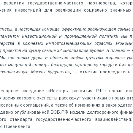
развития государственно-частного партнерства, котор
чения инвестиций для реализации социально значимых
артнеры, а настоящая команда, эффективно реализующая самые
артаментом инвестиционной и промышленной политики мы 
тнерства в ключевых импортозамещающих отраслях экономи
 проектов на сумму свыше 32 миллиардов рублей. В планах —
Москве новых дорог и объектов инфраструктуры мирового уро
ых мощностей столицы благодаря партнерству города и бизнес
ехнологичную Москву будущего
», — отметил председатель 
ленарное заседание «Векторы развития ГЧП: новые ин
 время которого эксперты расскажут участникам о новых ат
ссионных соглашений, а также об изменениях в законодател
едавно опубликованной ВЭБ.РФ модели долгосрочного фина
го стандарта государственно-частного взаимодействия.
ю Президента.