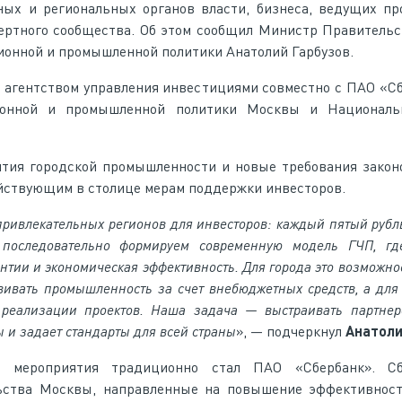
ных и региональных органов власти, бизнеса, ведущих п
пертного сообщества. Об этом сообщил Министр Правитель
онной и промышленной политики Анатолий Гарбузов.
 агентством управления инвестициями совместно с ПАО «С
ионной и промышленной политики Москвы и Националь
ития городской промышленности и новые требования закон
йствующим в столице мерам поддержки инвесторов.
привлекательных регионов для инвесторов: каждый пятый рубл
последовательно формируем современную модель ГЧП, где
нтии и экономическая эффективность. Для города это возможно
звивать промышленность за счет внебюджетных средств, а для
еализации проектов. Наша задача — выстраивать партнерс
ы и задает стандарты для всей страны
», — подчеркнул
Анатоли
м мероприятия традиционно стал ПАО «Сбербанк». С
ства Москвы, направленные на повышение эффективност