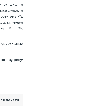
 — от школ и
экономики, и
проектов ГЧП.
перспективный
тор ВЭБ.РФ,
ы уникальные
по адресу:
для печати