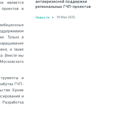
антикризисной поддержки
ое является
региональных ГЧП-проектов
 проектов в
18 Мая 2020,
Новости
 амбициозные
поддерживаем
ки. Только в
 наращивание
вня, а также
а. Вместе мы
Московского
струменты и
рибутах ГЧП-
ьстве. Кроме
нсирования и
 Разработка