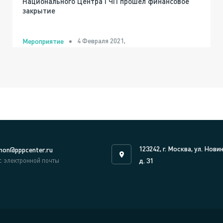
Национального Центра ГЧП прошел финансовое
закрытие
4 Февраля 2021,
Мероприятие
123242, г. Москва, ул. Нови
on@pppcenter.ru
с электронной почты
д. 31