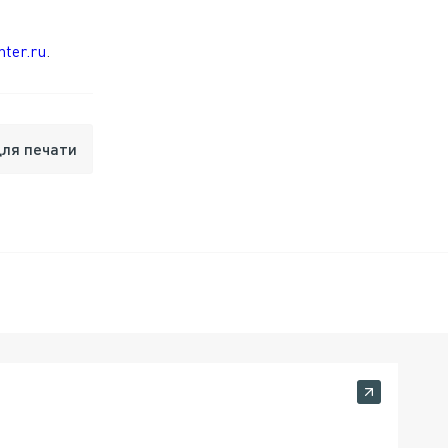
ter.ru
.
для печати