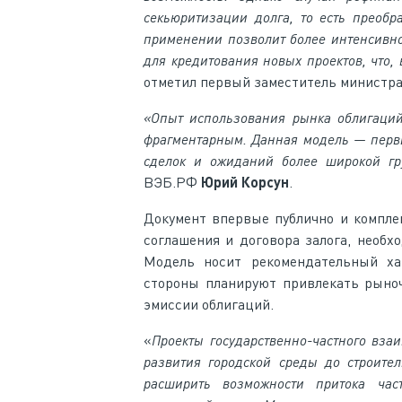
секьюритизации долга
, то есть преоб
применении позволит более интенсивно
для кредитования новых проектов
, что
отметил первый заместитель министра
«Опыт использования рынка облигаций
фрагментарным. Данная
модель
— первы
сделок и ожиданий более широкой гр
ВЭБ.РФ
Юрий Корсун
.
Документ впервые публично и компле
соглашения и договора залога, необ
Модель носит рекомендательный хар
стороны планируют привлекать рыно
эмиссии облигаций.
«
Проекты государственно-частного вз
развития городской среды до строите
расширить возможности притока час