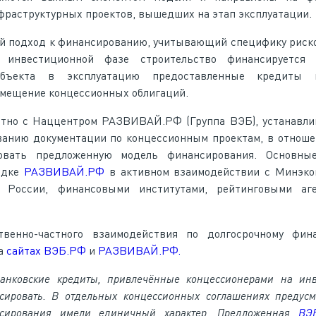
фраструктурных проектов, вышедших на этап эксплуатации.
ый подход к финансированию, учитывающий специфику риск
 инвестиционной фазе строительство финансируется
объекта в эксплуатацию предоставленные кредиты 
змещение концессионных облигаций.
стно с Наццентром РАЗВИВАЙ.РФ (Группа ВЭБ), устанавли
анию документации по концессионным проектам, в отноше
овать предложенную модель финансирования. Основны
адке
РАЗВИВАЙ.РФ
в активном взаимодействии с Минэко
 России, финансовыми институтами, рейтинговыми аг
твенно-частного взаимодействия по долгосрочному фин
на
сайтах ВЭБ.РФ
и
РАЗВИВАЙ.РФ.
б
анковские кредиты, привлечённые концессионерами на ин
ировать.
В
отдельных концессионных соглашениях предусм
нсирования имели единичный характер.
П
редложенная
ВЭ