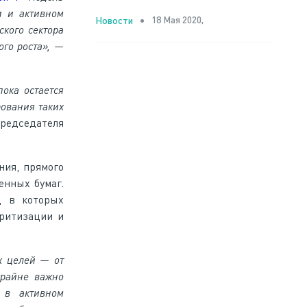
и и активном
18 Мая 2020,
Новости
кого сектора
ого роста», —
ока остается
ования таких
редседателя
ния, прямого
енных бумаг.
, в которых
ритизации и
х целей — от
крайне важно
 в активном