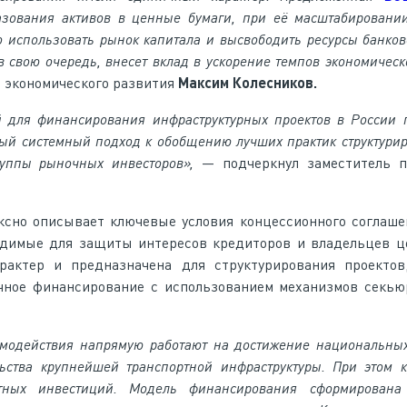
разования активов в ценные бумаги,
при её масштабировани
 использовать рынок капитала и высвободить ресурсы банковс
, в свою очередь, внесет вклад в ускорение темпов экономическ
 экономического развития
Максим Колесников.
 для финансирования инфраструктурных проектов в России п
й системный подход к обобщению лучших практик структурир
уппы рыночных инвесторов»,
— подчеркнул заместитель п
ксно описывает ключевые условия концессионного соглаше
ходимые для защиты интересов кредиторов и владельцев ц
актер и предназначена для структурирования проектов
чное финансирование с использованием механизмов секью
аимодействия напрямую работают на достижение национальны
льства крупнейшей транспортной инфраструктуры. При этом 
тных инвестиций. Модель финансирования сформирована