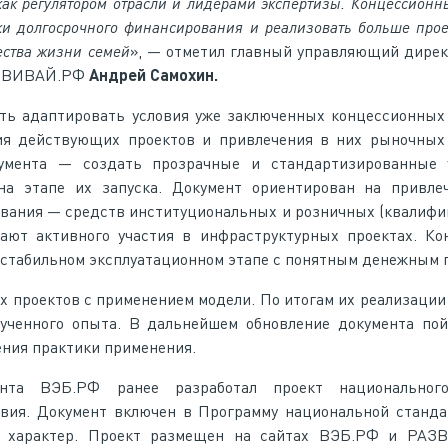
как регулятором отрасли и лидерами экспертизы. Концессионн
и долгосрочного финансирования и реализовать больше прое
ества жизни семей
», — отметил главный управляющий дире
АЗВИВАЙ.РФ
Андрей Самохин.
ь адаптировать условия уже заключенных концессионных 
ия действующих проектов и привлечения в них рыночных 
умента — создать прозрачные и стандартизированные 
на этапе их запуска. Документ ориентирован на привле
вания — средств институциональных и розничных (квалиф
ают активного участия в инфраструктурных проектах. Ко
а стабильном эксплуатационном этапе с понятным денежным 
х проектов с применением модели. По итогам их реализации
лученного опыта. В дальнейшем обновление документа по
ения практики применения.
нта ВЭБ.РФ ранее разработал проект национального
твия. Документ включен в Программу национальной станд
й характер. Проект размещен на сайтах ВЭБ.РФ и РАЗ