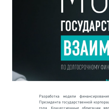
Разработка модели финансировани
Президента государственной корпорац
года. Концессионные облигации я