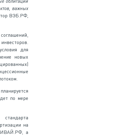
ые облигации
ктов, важных
ктор ВЭБ.РФ,
соглашений,
инвесторов.
условия для
чение новых
ицированных)
нцессионные
потоком.
 планируется
йдет по мере
 стандарта
артизации на
ВИВАЙ.РФ, а