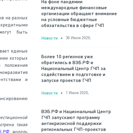
На фоне пандемии
международные финансовые
организации обращают внимание
ов на разных
на условные бюджетные
 кредитными
обязательства в сфере ГЧП
могут быть
30 Июня 2020,
Новости
вает единые
Более 10 регионов уже
нии которых
обратились в ВЭБ.РФ и
е положения
Национальный Центр ГЧП за
номразвития
содействием в подготовке и
ентствами и
запуске проектов ГЧП
1 Июня 2020,
Новости
ансированию
ВЭБ.РФ и Национальный Центр
вестиционной
ГЧП запускают программу
антикризисной поддержки
отрена такая
региональных ГЧП-проектов
Б.РФ
модель