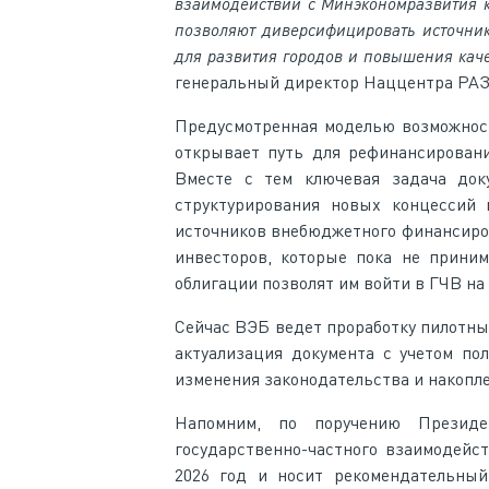
взаимодействии
с Минэкономразвития
позволяют диверсифицировать источник
для развития городов и повышения кач
генеральный директор Наццентра Р
Предусмотренная моделью возможност
открывает путь для рефинансирован
Вместе с тем ключевая задача док
структурирования новых концессий 
источников внебюджетного финансиро
инвесторов, которые пока не приним
облигации позволят им войти в ГЧВ н
Сейчас ВЭБ ведет проработку пилотны
актуализация документа с учетом по
изменения законодательства и накопл
Напомним, по поручению Президе
государственно-частного взаимодейс
2026 год и носит рекомендательны