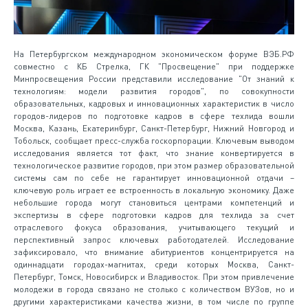
На Петербургском международном экономическом форуме ВЭБ.РФ
совместно с КБ Стрелка, ГК "Просвещение" при поддержке
Минпросвещения России представили исследование "От знаний к
технологиям: модели развития городов", по совокупности
образовательных, кадровых и инновационных характеристик в число
городов-лидеров по подготовке кадров в сфере техлида вошли
Москва, Казань, Екатеринбург, Санкт-Петербург, Нижний Новгород и
Тобольск, сообщает пресс-служба госкорпорации. Ключевым выводом
исследования является тот факт, что знание конвертируется в
технологическое развитие городов, при этом размер образовательной
системы сам по себе не гарантирует инновационной отдачи –
ключевую роль играет ее встроенность в локальную экономику. Даже
небольшие города могут становиться центрами компетенций и
экспертизы в сфере подготовки кадров для техлида за счет
отраслевого фокуса образования, учитывающего текущий и
перспективный запрос ключевых работодателей. Исследование
зафиксировало, что внимание абитуриентов концентрируется на
одиннадцати городах-магнитах, среди которых Москва, Санкт-
Петербург, Томск, Новосибирск и Владивосток. При этом привлечение
молодежи в города связано не столько с количеством ВУЗов, но и
другими характеристиками качества жизни, в том числе по группе