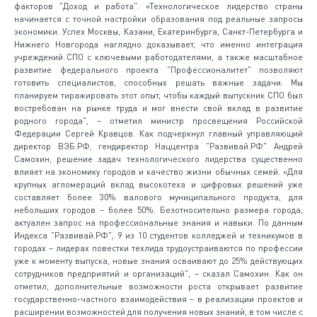
факторов "Доход и работа". «Технологическое лидерство страны
начинается с точной настройки образования под реальные запросы
экономики. Успех Москвы, Казани, Екатеринбурга, Санкт-Петербурга и
Нижнего Новгорода наглядно доказывает, что именно интеграция
учреждений СПО с ключевыми работодателями, а также масштабное
развитие федерального проекта "Профессионалитет" позволяют
готовить специалистов, способных решать важные задачи. Мы
планируем тиражировать этот опыт, чтобы каждый выпускник СПО был
востребован на рынке труда и мог внести свой вклад в развитие
родного города", – отметил министр просвещения Российской
Федерации Сергей Кравцов. Как подчеркнул главный управляющий
директор ВЭБ.РФ, гендиректор Наццентра "Развивай.РФ" Андрей
Самохин, решение задач технологического лидерства существенно
влияет на экономику городов и качество жизни обычных семей. «Для
крупных агломераций вклад высокотеха и цифровых решений уже
составляет более 30% валового муниципального продукта, для
небольших городов – более 50%. Безотносительно размера города,
актуален запрос на профессиональные знания и навыки. По данным
Индекса "Развивай.РФ", 9 из 10 студентов колледжей и техникумов в
городах – лидерах повестки техлида трудоустраиваются по профессии
уже к моменту выпуска, новые знания осваивают до 25% действующих
сотрудников предприятий и организаций", – сказал Самохин. Как он
отметил, дополнительные возможности роста открывает развитие
государственно-частного взаимодействия – в реализации проектов и
расширении возможностей для получения новых знаний, в том числе с