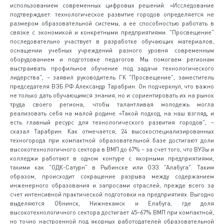
использованием современных цифровых решений. «Исследование
подтверждает: технологическое развитие городов определяется не
размером образовательной системы, а ее способностью работать в
связке с экономикой и конкретными предприятиями. "Просвещение"
последовательно участвует в разработке обучающих материалов,
оснащении учебных учреждений разного уровня современным
оборудованием и подготовке педагогов. Мы помогаем регионам
выстраивать профильное обучение под задачи технологического
лидерства", – заявил руководитель ГК "Просвещение", заместитель
председателя ВЭБ.РФ Александр Тарабрин. Он подчеркнул, что важно
не только дать обучающимся знания, но и сориентировать их на рынок
труда своего региона, чтобы талантливая молодежь могла
реализовать себя на малой родине. «Такой подход, на наш взгляд, и
есть главный ресурс для технологического развития городов", –
сказал Тарабрин. Как отмечается, 24 высокоспециализированных
техногорода при компактной образовательной базе достигают доли
высокотехнологичного сектора в ВМП до 67% – за счет того, что ВУЗы и
колледжи работают в одном контуре с якорными предприятиями,
такими как "ОДК-Сатурн" в Рыбинске или ОЭЗ "Алабуга". Таким
образом, происходит сокращение разрыва между содержанием
инженерного образования и запросами отраслей, прежде всего за
счет интенсивной практической подготовки на предприятиях. Выгодно
выделяются Обнинск, Нижнекамск и Елабуга, где доля
высокотехнологичного сектора достигает 45–67% ВМП при компактной,
но точно настроенной под якорных работодателей образовательной