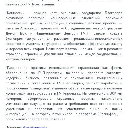
реализации ГЧП-соглашений.
"Концессии — важная часть экономики государства. Благодаря
активному развитию концессионных отношений возможно
привлечение крупных инвестиций в социально важные проекты, —
отметил Александр Тарновский. — Сотрудничество между Страховым
Домом ВСК и Национальным Центром ГЧП позволит создать
благоприятные условия для развития и реализации инвестиционных
проектов с участием государства, и обеспечить эффективную защиту
интересов всех сторон. Наше партнерство — важный шаг в развитии
страховой отрасли и укреплении отношений между государством и
частным сектором.
"Расширение практики использования страхования как формы
обеспечения по ГЧП-проектам, во-первых, позволит сократить
издержки бизнеса, связанные с заключением концессионных
соглашений и соглашений о ГЧП, во-вторых, за счет выработки и
продвижения "стандартов" в данной сфере, такие продукты позволят
лучше защитить государства в ГЧП-проектах. Мы совместно с ВСК мы
намерены сформировать страховые продукты, максимально
учитывающие ситуацию на рынке и требования всех его основных
участников и предложить их участникам рынка на наших
информационных ресурсах, в том числе на платформе "Росинфра", —
прокомментировал Павел Селезнев.
Источник:
Magadanmedia