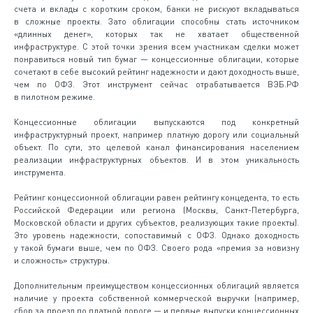
счета и вклады с коротким сроком, банки не рискуют вкладываться
в сложные проекты. Зато облигации способны стать источником
«длинных денег», которых так не хватает общественной
инфраструктуре. С этой точки зрения всем участникам сделки может
понравиться новый тип бумаг — концессионные облигации, которые
сочетают в себе высокий рейтинг надежности и дают доходность выше,
чем по ОФЗ. Этот инструмент сейчас отрабатывается ВЭБ.РФ
в пилотном режиме.
Концессионные облигации выпускаются под конкретный
инфраструктурный проект, например платную дорогу или социальный
объект. По сути, это целевой канал финансирования населением
реализации инфраструктурных объектов. И в этом уникальность
инструмента.
Рейтинг концессионной облигации равен рейтингу концедента, то есть
Российской Федерации или региона (Москвы, Санкт-Петербурга,
Московской области и других субъектов, реализующих такие проекты).
Это уровень надежности, сопоставимый с ОФЗ. Однако доходность
у такой бумаги выше, чем по ОФЗ. Своего рода «премия за новизну
и сложность» структуры.
Дополнительным преимуществом концессионных облигаций является
наличие у проекта собственной коммерческой выручки (например,
сбор за проезд по платной дороге — и первые выпуски концессионных