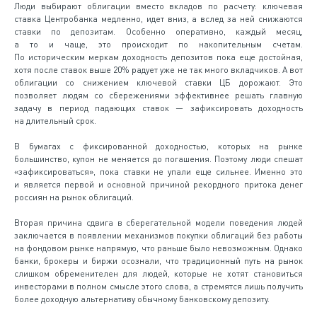
Люди выбирают облигации вместо вкладов по расчету: ключевая
ставка Центробанка медленно, идет вниз, а вслед за ней снижаются
ставки по депозитам. Особенно оперативно, каждый месяц,
а то и чаще, это происходит по накопительным счетам.
По историческим меркам доходность депозитов пока еще достойная,
хотя после ставок выше 20% радует уже не так много вкладчиков. А вот
облигации со снижением ключевой ставки ЦБ дорожают. Это
позволяет людям со сбережениями эффективнее решать главную
задачу в период падающих ставок — зафиксировать доходность
на длительный срок.
В бумагах с фиксированной доходностью, которых на рынке
большинство, купон не меняется до погашения. Поэтому люди спешат
«зафиксироваться», пока ставки не упали еще сильнее. Именно это
и является первой и основной причиной рекордного притока денег
россиян на рынок облигаций.
Вторая причина сдвига в сберегательной модели поведения людей
заключается в появлении механизмов покупки облигаций без работы
на фондовом рынке напрямую, что раньше было невозможным. Однако
банки, брокеры и биржи осознали, что традиционный путь на рынок
слишком обременителен для людей, которые не хотят становиться
инвесторами в полном смысле этого слова, а стремятся лишь получить
более доходную альтернативу обычному банковскому депозиту.