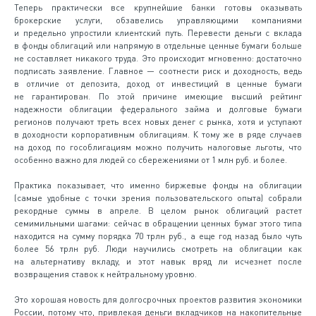
Теперь практически все крупнейшие банки готовы оказывать
брокерские услуги, обзавелись управляющими компаниями
и предельно упростили клиентский путь. Перевести деньги с вклада
в фонды облигаций или напрямую в отдельные ценные бумаги больше
не составляет никакого труда. Это происходит мгновенно: достаточно
подписать заявление. Главное — соотнести риск и доходность, ведь
в отличие от депозита, доход от инвестиций в ценные бумаги
не гарантирован. По этой причине имеющие высший рейтинг
надежности облигации федерального займа и долговые бумаги
регионов получают треть всех новых денег с рынка, хотя и уступают
в доходности корпоративным облигациям. К тому же в ряде случаев
на доход по гособлигациям можно получить налоговые льготы, что
особенно важно для людей со сбережениями от 1 млн руб. и более.
Практика показывает, что именно биржевые фонды на облигации
(самые удобные с точки зрения пользовательского опыта) собрали
рекордные суммы в апреле. В целом рынок облигаций растет
семимильными шагами: сейчас в обращении ценных бумаг этого типа
находится на сумму порядка 70 трлн руб., а еще год назад было чуть
более 56 трлн руб. Люди научились смотреть на облигации как
на альтернативу вкладу, и этот навык вряд ли исчезнет после
возвращения ставок к нейтральному уровню.
Это хорошая новость для долгосрочных проектов развития экономики
России, потому что, привлекая деньги вкладчиков на накопительные