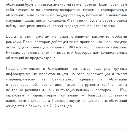
облигаций будут опираться именно на такие проекты). Если проект сам
себя окупает, то по источнику возврата он похож на корпоративную
облигацию, а по риску — на государственную, потому что в нештатной
ситуации подключается концедент. Фактически, бумага берет с рынка
всё лучшее: риск минимизирован, а доходность привлекательна.
Доступ к этим бумагам не будет ограничен какими-то особыми
рамками. Для инвесторов действуют те же правила, что и при покупке
любых других облигаций, например ОФЗ или корпоративных выпусков.
Никаких дополнительных лимитов или барьеров для концессионных
облигаций не предусмотрено.
Предположительно, в ближайшие три-четыре года ряд крупных
инфраструктурных проектов выйдут на этап эксплуатации и смогут
«перевернуться» из банковского кредита в облигации
в среднесрочной перспективе. Такие инструменты крайне нужны
не только розничным, но и институциональным инвесторам — НПФ,
страховым и управляющим компаниям — благодаря сочетанию
надежности и доходности. Первые выпуски концессионных облигаций
ожидаются в ближайшие 9–12 месяцев.