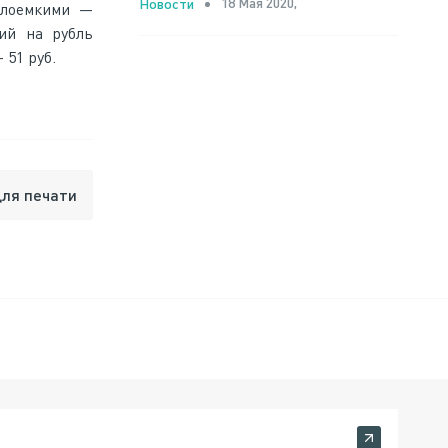
18 Мая 2020,
Новости
талоемкими —
ий на рубль
51 руб.
для печати