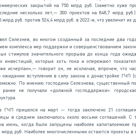
оммерческих закрытий на 750 млрд руб. (заметно хуже пр
следние несколько лет,— 300 проектов на 848,7 млрд руб.)
млрд руб. против 524,4 млрд руб. в 2022-м, что увеличит их
вел Селезнев, во многом созданный за последние два год
ием комплекса мер поддержки и совершенствованием закон
ых стимулов значительного прорыва до конца года ожида
 инвестиций, которые хоть пока и опережают показатели
уже исчерпан»,— говорит он, не исключая, впрочем, что ча
 ожидании вступления в силу закона о донастройке ГЧП (с
озможно. По мнению господина Селезнева, существенный п
е ранее не получали «должной господдержки»: городская
уктура.
в ГЧП пришелся на март — тогда заключено 21 соглашен
яцы в среднем заключалось около восьми соглашений. С 
на июнь, когда были запущены наиболее капиталоемкие п
 млрд руб. Наиболее многочисленными остаются проекты в