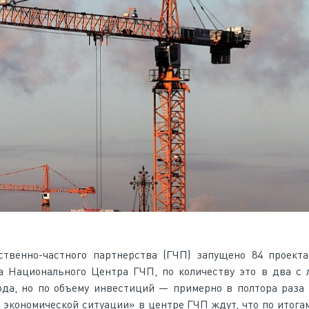
твенно-частного партнерства (ГЧП) запущено 84 проекта
ра Национального Центра ГЧП, по количеству это в два с
ода, но по объему инвестиций — примерно в полтора раза
 экономической ситуации» в центре ГЧП ждут, что по итога