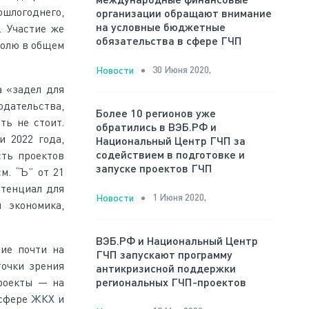
ошлогоднего,
организации обращают внимание
на условные бюджетные
. Участие же
обязательства в сфере ГЧП
 долю в общем
30 Июня 2020,
Новости
а «задел для
одательства,
Более 10 регионов уже
ть не стоит.
обратились в ВЭБ.РФ и
 2022 года,
Национальный Центр ГЧП за
содействием в подготовке и
сть проектов
запуске проектов ГЧП
м. “Ъ” от 21
отенциал для
1 Июня 2020,
Новости
 экономика,
ВЭБ.РФ и Национальный Центр
ие почти на
ГЧП запускают программу
точки зрения
антикризисной поддержки
роекты — на
региональных ГЧП-проектов
 сфере ЖКХ и