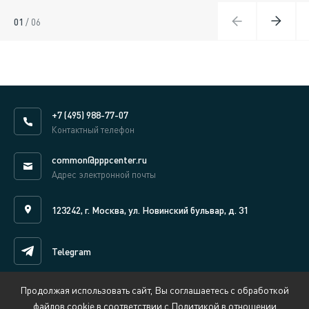
01
/
06
+7 (495) 988-77-07
Контактный телефон
common@pppcenter.ru
Адрес электронной почты
123242, г. Москва, ул. Новинский бульвар, д. 31
Telegram
Продолжая использовать сайт, Вы соглашаетесь с обработкой
Написать нам онлайн
файлов cookie в соответствии с Политикой в отношении