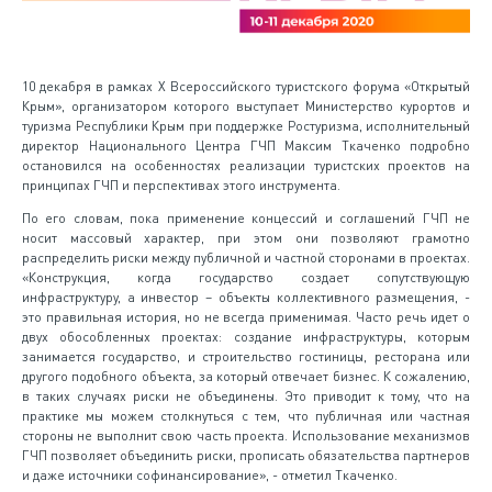
10 декабря в рамках X Всероссийского туристского форума «Открытый
Крым», организатором которого выступает Министерство курортов и
туризма Республики Крым при поддержке Ростуризма, исполнительный
директор Национального Центра ГЧП Максим Ткаченко подробно
остановился на особенностях реализации туристских проектов на
принципах ГЧП и перспективах этого инструмента.
По его словам, пока применение концессий и соглашений ГЧП не
носит массовый характер, при этом они позволяют грамотно
распределить риски между публичной и частной сторонами в проектах.
«Конструкция, когда государство создает сопутствующую
инфраструктуру, а инвестор – объекты коллективного размещения, -
это правильная история, но не всегда применимая. Часто речь идет о
двух обособленных проектах: создание инфраструктуры, которым
занимается государство, и строительство гостиницы, ресторана или
другого подобного объекта, за который отвечает бизнес. К сожалению,
в таких случаях риски не объединены. Это приводит к тому, что на
практике мы можем столкнуться с тем, что публичная или частная
стороны не выполнит свою часть проекта. Использование механизмов
ГЧП позволяет объединить риски, прописать обязательства партнеров
и даже источники софинансирование», - отметил Ткаченко.