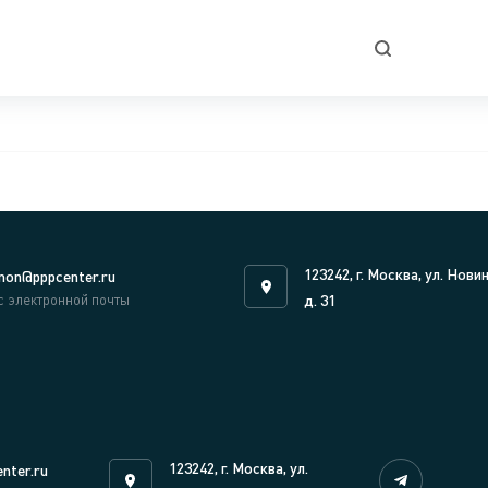
123242, г. Москва, ул. Нови
on@pppcenter.ru
с электронной почты
д. 31
123242, г. Москва, ул.
nter.ru