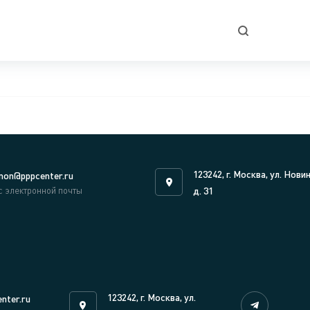
123242, г. Москва, ул. Нови
on@pppcenter.ru
с электронной почты
д. 31
123242, г. Москва, ул.
nter.ru