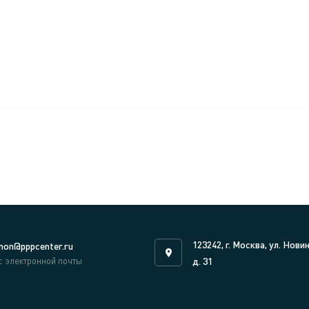
123242, г. Москва, ул. Нови
on@pppcenter.ru
с электронной почты
д. 31