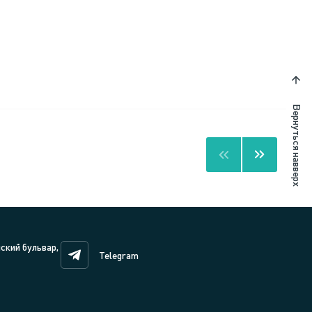
Вернуться навверх
нский бульвар,
Telegram