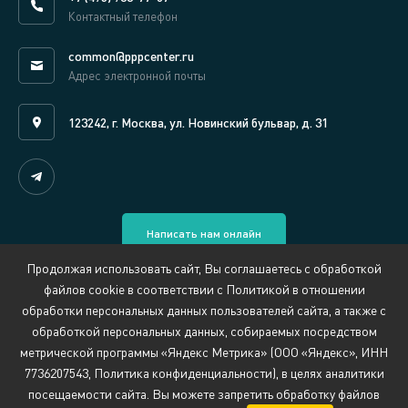
Контактный телефон
common@pppcenter.ru
Адрес электронной почты
123242, г. Москва, ул. Новинский бульвар, д. 31
Написать нам онлайн
Продолжая использовать сайт, Вы соглашаетесь с обработкой
файлов cookie в соответствии с Политикой в отношении
-->
обработки персональных данных пользователей сайта, а также с
обработкой персональных данных, собираемых посредством
Сведения об организации, осуществляющей обучение
метрической программы «Яндекс Метрика» (ООО «Яндекс», ИНН
Политика обработки персональных данных
7736207543, Политика конфиденциальности), в целях аналитики
Противодействие коррупции
Обратная связь:
security@pppcenter.ru
посещаемости сайта. Вы можете запретить обработку файлов