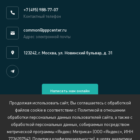
+7 (495) 988-77-07
Контактный телефон
common@pppcenter.ru
Адрес электронной почты
123242, г. Москва, ул. Новинский бульвар, д. 31
Написать нам онлайн
Продолжая использовать сайт, Вы соглашаетесь с обработкой
файлов cookie в соответствии с Политикой в отношении
-->
обработки персональных данных пользователей сайта, а также с
обработкой персональных данных, собираемых посредством
Сведения об организации, осуществляющей обучение
метрической программы «Яндекс Метрика» (ООО «Яндекс», ИНН
Политика обработки персональных данных
7736207543, Политика конфиденциальности), в целях аналитики
Противодействие коррупции