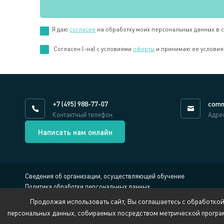
Я даю
согласие
на обработку моих персональных данных в 
Cогласен (-на) с условиями
оферты
и принимаю ее условия
+7 (495) 988-77-07
comm
Контактный телефон
Адре
Написать нам онлайн
Сведения об организации, осуществляющей обучение
Политика обработки персональных данных
Противодействие коррупции
Продолжая использовать сайт, Вы соглашаетесь с обработкой
Обратная связь:
security@pppcenter.ru
персональных данных, собираемых посредством метрической програ